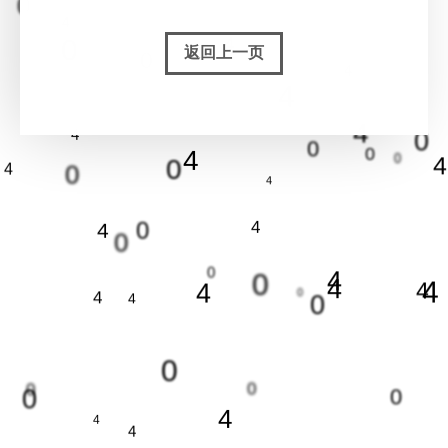
0
4
4
0
返回上一页
0
4
4
4
4
0
0
0
4
4
0
0
0
4
4
0
4
4
0
0
4
0
4
4
4
4
0
4
4
0
0
0
0
0
0
4
4
4