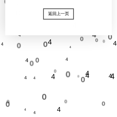
0
4
4
0
返回上一页
0
4
4
4
4
0
0
0
4
4
0
0
0
4
4
0
4
4
0
0
4
0
4
4
4
4
0
4
4
0
0
0
0
0
0
4
4
4