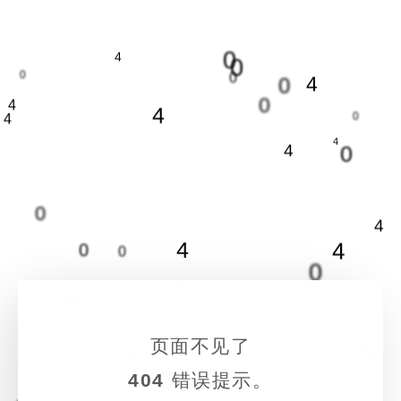
0
4
0
0
0
4
0
0
4
4
0
4
4
4
0
0
4
4
4
0
0
0
4
4
4
4
4
0
0
0
0
页面不见了
0
0
4
0
0
404
错误提示。
4