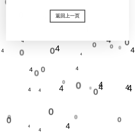
0
4
4
0
返回上一页
0
4
4
4
4
0
0
0
4
4
0
0
0
4
4
0
4
4
0
0
4
0
4
4
4
4
0
4
4
0
0
0
0
0
0
4
4
4