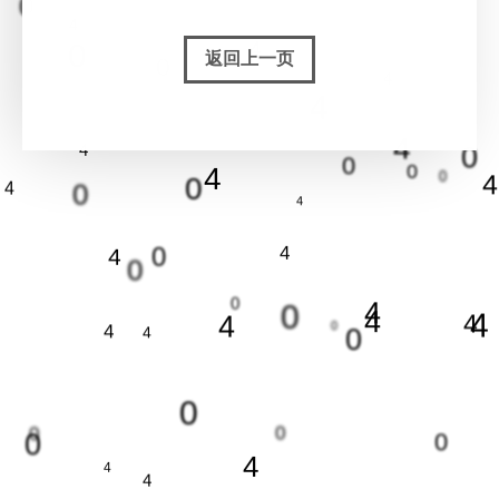
0
4
4
0
返回上一页
0
4
4
4
4
0
0
0
4
4
0
0
0
4
4
0
4
4
0
0
4
0
4
4
4
4
0
4
4
0
0
0
0
0
0
4
4
4