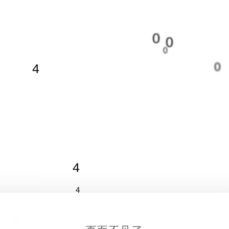
0
0
0
0
4
4
4
4
0