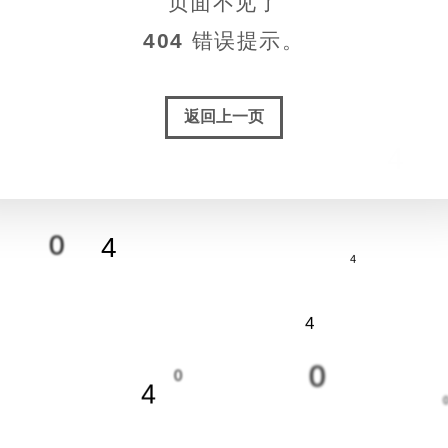
页面不见了
0
404
错误提示。
返回上一页
4
4
4
0
4
4
0
0
4