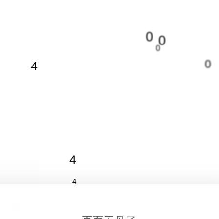
0
0
0
0
4
4
4
4
0