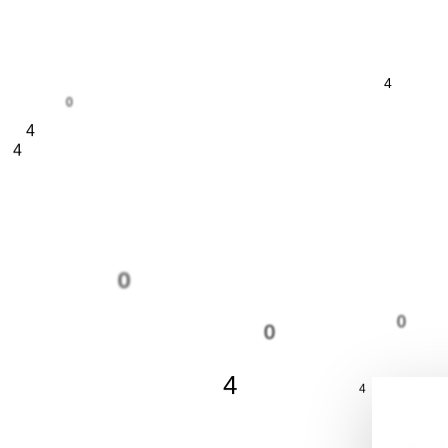
4
0
4
4
0
0
0
4
4