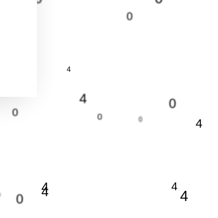
0
4
4
0
0
0
0
4
4
4
4
4
0
0