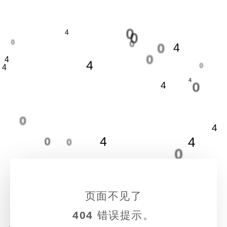
0
4
0
0
0
4
0
0
4
4
0
4
4
4
0
0
4
4
4
0
0
0
4
4
4
4
4
0
0
0
0
页面不见了
0
0
4
0
0
404
错误提示。
4