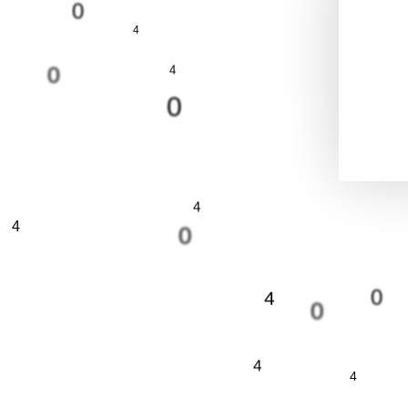
0
0
4
4
0
4
0
0
4
4
0
0
4
0
4
4