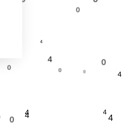
0
4
4
0
0
0
0
4
4
4
4
4
0
0