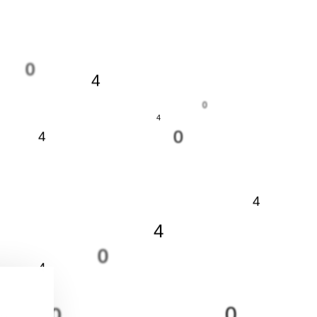
0
4
0
4
0
4
4
4
0
4
0
0
0