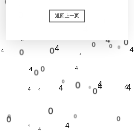
0
4
4
0
返回上一页
0
4
4
4
4
0
0
0
4
4
0
0
0
4
4
0
4
4
0
0
4
0
4
4
4
4
0
4
4
0
0
0
0
0
0
4
4
4