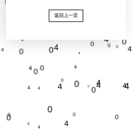
0
4
4
0
返回上一页
0
4
4
4
4
0
0
0
4
4
0
0
0
4
4
0
4
4
0
0
4
0
4
4
4
4
0
4
4
0
0
0
0
0
0
4
4
4