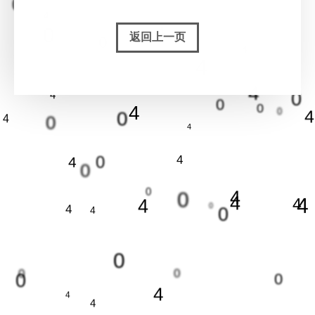
0
4
4
0
返回上一页
0
4
4
4
4
0
0
0
4
4
0
0
0
4
4
0
4
4
0
0
4
0
4
4
4
4
0
4
4
0
0
0
0
0
0
4
4
4