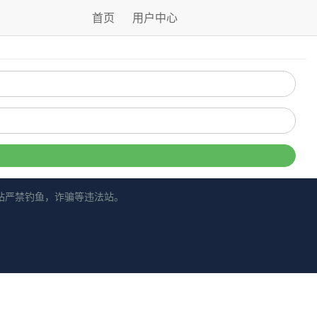
首页
用户中心
站严禁钓鱼，诈骗等违法站。