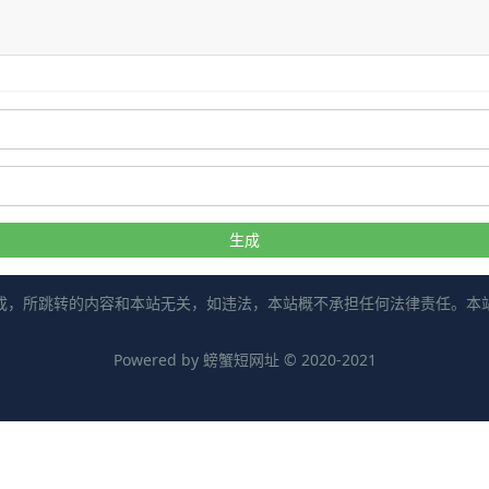
生成
成，所跳转的内容和本站无关，如违法，本站概不承担任何法律责任。本
Powered by
螃蟹短网址
© 2020-2021